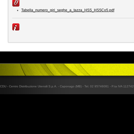
Tabella_numero_giri_seghe_a_tazza_HSS_HSSCo5.pdf
CDU - Centro Distribuzione Utensili S.p.A. - Caponago (MB) - Tel. 02 95746081 - P.ta IVA 1127