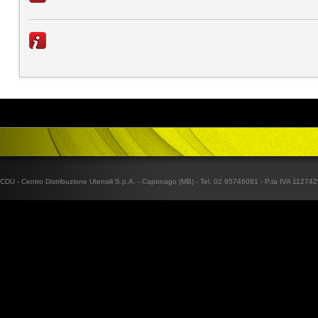
CDU - Centro Distribuzione Utensili S.p.A. - Caponago (MB) - Tel. 02 95746081 - P.ta IVA 1127