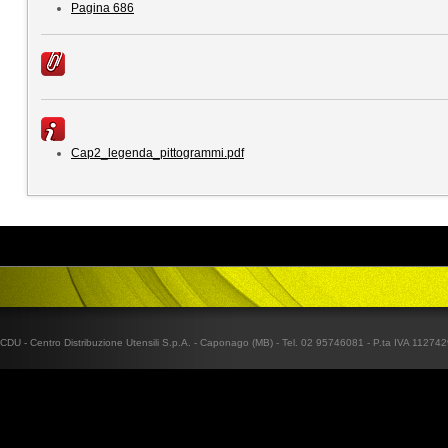
Pagina 686
Cap2_legenda_pittogrammi.pdf
CDU - Centro Distribuzione Utensili S.p.A. - Caponago (MB) - Tel. 02 95746081 - P.ta IVA 1127