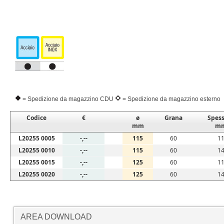
= Spedizione da magazzino CDU
= Spedizione da magazzino esterno
Codice
€
ø
Grana
Spes
mm
m
L20255 0005
-,--
115
60
1
L20255 0010
-,--
115
60
1
L20255 0015
-,--
125
60
1
L20255 0020
-,--
125
60
1
AREA DOWNLOAD