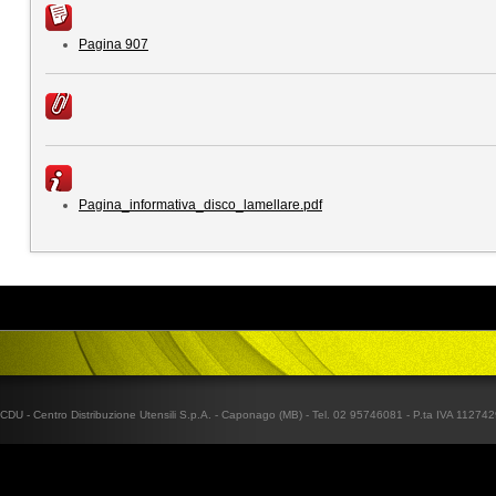
Pagina 907
Pagina_informativa_disco_lamellare.pdf
CDU - Centro Distribuzione Utensili S.p.A. - Caponago (MB) - Tel. 02 95746081 - P.ta IVA 1127