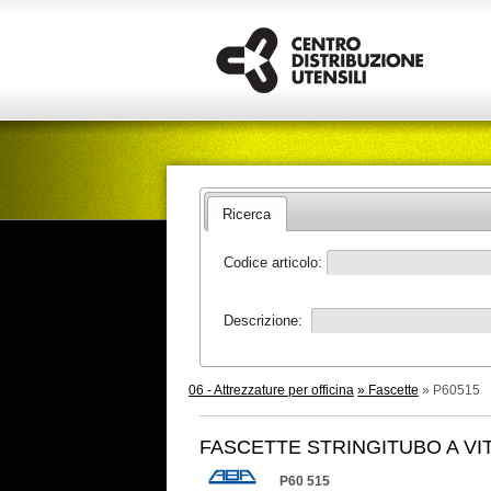
Ricerca
Codice articolo:
Descrizione:
06 - Attrezzature per officina
» Fascette
» P60515
FASCETTE STRINGITUBO A VI
P60 515