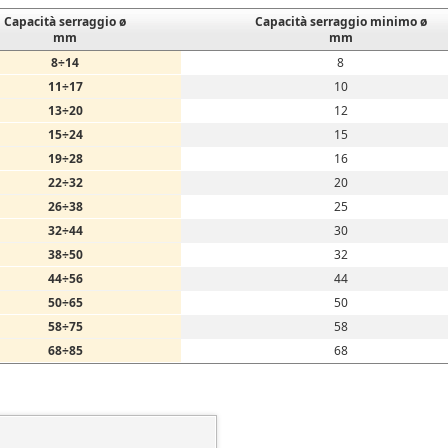
Capacità serraggio ø
Capacità serraggio minimo ø
mm
mm
8÷14
8
11÷17
10
13÷20
12
15÷24
15
19÷28
16
22÷32
20
26÷38
25
32÷44
30
38÷50
32
44÷56
44
50÷65
50
58÷75
58
68÷85
68