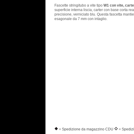
Fascette stringitubo a vite tipo
W1 con vite, carte
superficie interna liscia, carter con base corta r
precisione, verniciato blu. Questa fascetta mantien
esagonale da 7 mm con intaglio.
= Spedizione da magazzino CDU
= Spediz