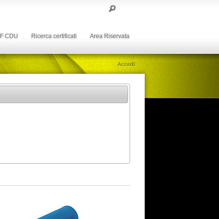
DF CDU
Ricerca certificati
Area Riservata
Accedi