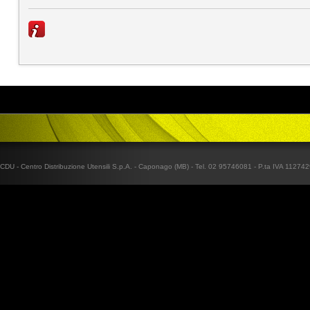
CDU - Centro Distribuzione Utensili S.p.A. - Caponago (MB) - Tel. 02 95746081 - P.ta IVA 1127