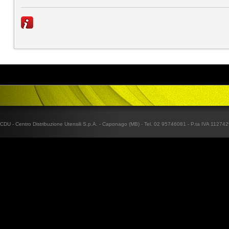
CDU - Centro Distribuzione Utensili S.p.A. - Caponago (MB) - Tel. 02 95746081 - P.ta IVA 1127