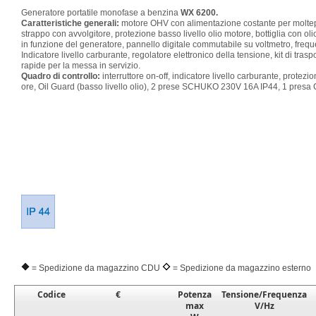
Generatore portatile monofase a benzina
WX 6200.
Caratteristiche generali:
motore OHV con alimentazione costante per moltepl
strappo con avvolgitore, protezione basso livello olio motore, bottiglia con o
in funzione del generatore, pannello digitale commutabile su voltmetro, frequ
Indicatore livello carburante, regolatore elettronico della tensione, kit di trasp
rapide per la messa in servizio.
Quadro di controllo:
interruttore on-off, indicatore livello carburante, protezi
ore, Oil Guard (basso livello olio), 2 prese SCHUKO 230V 16A IP44, 1 pres
= Spedizione da magazzino CDU
= Spedizione da magazzino esterno
Codice
€
Potenza
Tensione/Frequenza
max
V/Hz