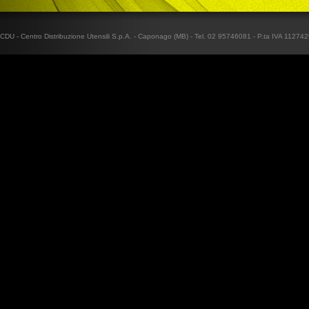
CDU - Centro Distribuzione Utensili S.p.A. - Caponago (MB) - Tel. 02 95746081 - P.ta IVA 1127