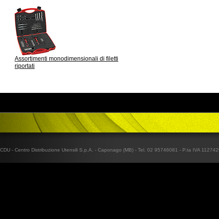
Assortimenti monodimensionali di filetti
riportati
CDU - Centro Distribuzione Utensili S.p.A. - Caponago (MB) - Tel. 02 95746081 - P.ta IVA 1127