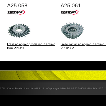
A25 058
A25 061
Frese ad angolo prismatico in acciaio
Frese frontali ad angolo in acciaio
HSS DIN 847
DIN 842-A
CDU - Centro Distribuzione Utensili S.p.A. - Caponago (MB) - Tel. 02 95746081 - P.ta IVA 1127