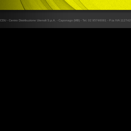
CDU - Centro Distribuzione Utensili S.p.A. - Caponago (MB) - Tel. 02 95746081 - P.ta IVA 1127