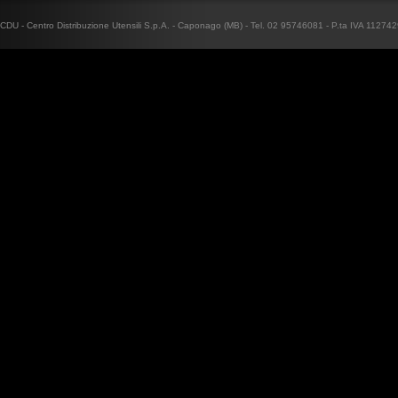
CDU - Centro Distribuzione Utensili S.p.A. - Caponago (MB) - Tel. 02 95746081 - P.ta IVA 1127