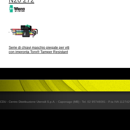
N20 272
Serie di chiavi maschio piegate per viti
con impronta Torx® Tamper Resistant
CDU - Centro Distribuzione Utensili S.p.A. - Caponago (MB) - Tel. 02 95746081 - P.ta IVA 1127