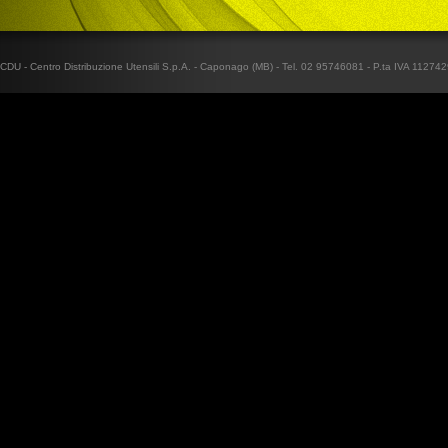
CDU - Centro Distribuzione Utensili S.p.A. - Caponago (MB) - Tel. 02 95746081 - P.ta IVA 1127