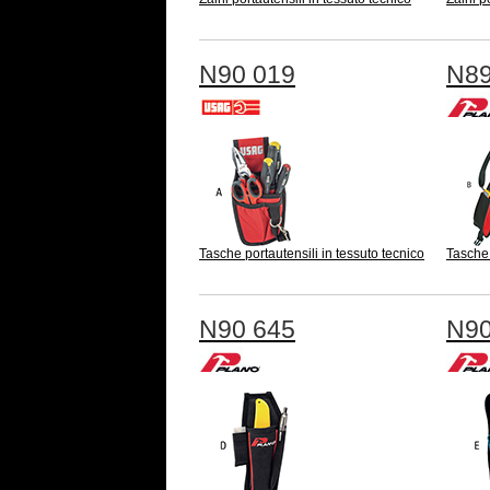
N90 019
N89
Tasche portautensili in tessuto tecnico
Tasche 
N90 645
N90