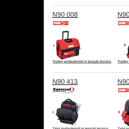
N90 008
N90
Trolley portautensili in tessuto tecnico
Trolley
N90 413
N90
Zaini portautensili in tessuto tecnico
Zaini p