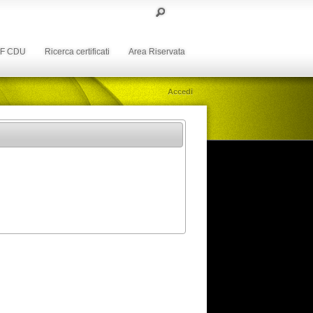
DF CDU
Ricerca certificati
Area Riservata
Accedi