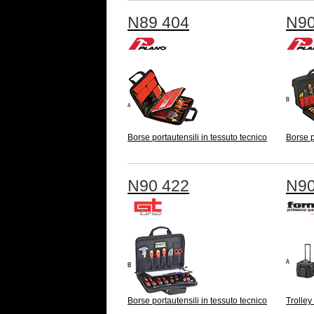
N89 404
N90
Borse portautensili in tessuto tecnico
Borse p
N90 422
N90
Borse portautensili in tessuto tecnico
Trolley