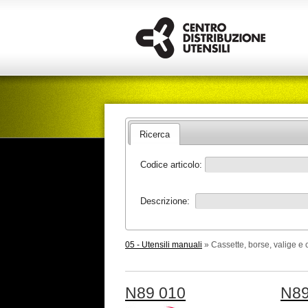
Ricerca
Codice articolo:
Descrizione:
05 - Utensili manuali
» Cassette, borse, valige e c
N89 010
N89