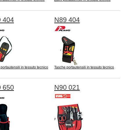
 404
N89 404
portautensili in tessuto tecnico
Tasche portautensili in tessuto tecnico
 650
N90 021