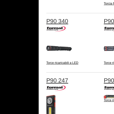
Torcia 
P90 340
P90
Torce ricaricabili a LED
Torce r
P90 247
P90
Torce r