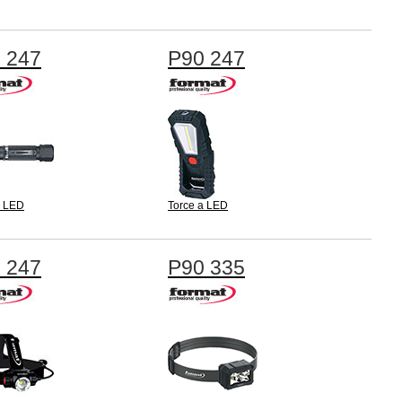
 247
P90 247
a LED
Torce a LED
 247
P90 335