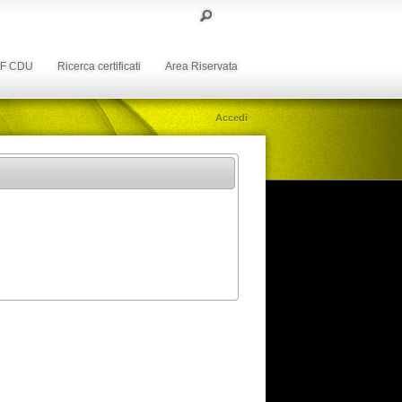
DF CDU
Ricerca certificati
Area Riservata
Accedi