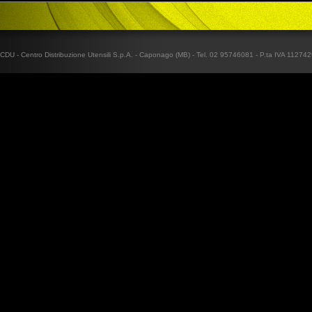
CDU - Centro Distribuzione Utensili S.p.A. - Caponago (MB) - Tel. 02 95746081 - P.ta IVA 1127