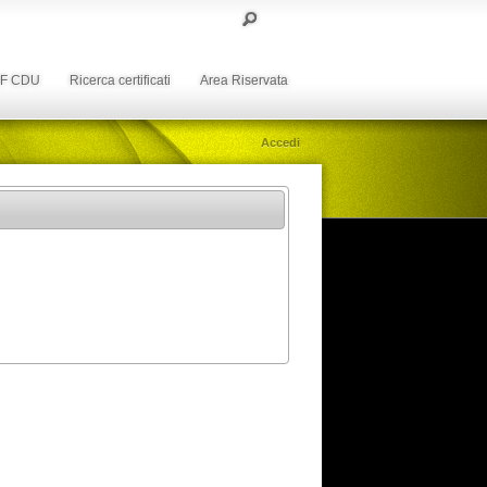
DF CDU
Ricerca certificati
Area Riservata
Accedi