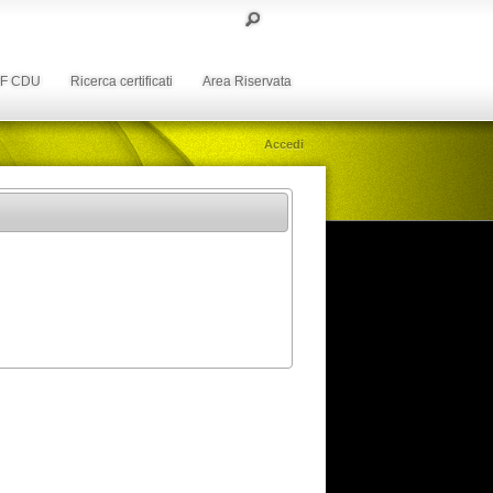
DF CDU
Ricerca certificati
Area Riservata
Accedi