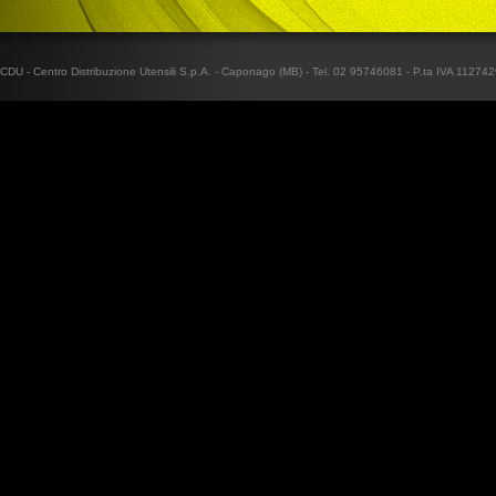
CDU - Centro Distribuzione Utensili S.p.A. - Caponago (MB) - Tel. 02 95746081 - P.ta IVA 1127