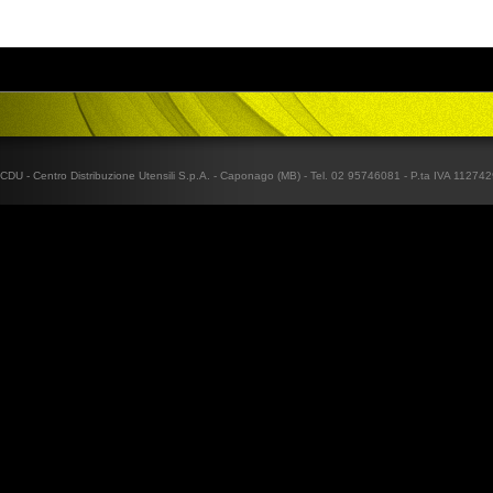
CDU - Centro Distribuzione Utensili S.p.A. - Caponago (MB) - Tel. 02 95746081 - P.ta IVA 1127