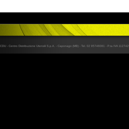
CDU - Centro Distribuzione Utensili S.p.A. - Caponago (MB) - Tel. 02 95746081 - P.ta IVA 1127