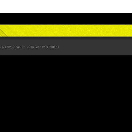
) - Tel. 02 95746081 - P.ta IVA 11274290151