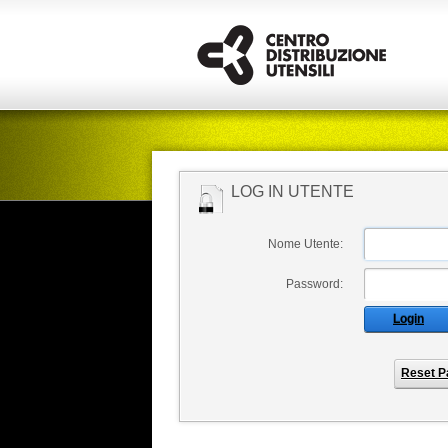
LOG IN UTENTE
Nome Utente:
Password:
Login
Reset P