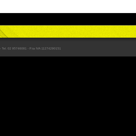
) - Tel. 02 95746081 - P.ta IVA 11274290151