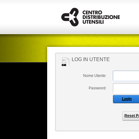
LOG IN UTENTE
Nome Utente:
Password:
Login
Reset P