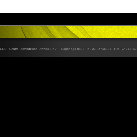
CDU - Centro Distribuzione Utensili S.p.A. - Caponago (MB) - Tel. 02 95746081 - P.ta IVA 1127