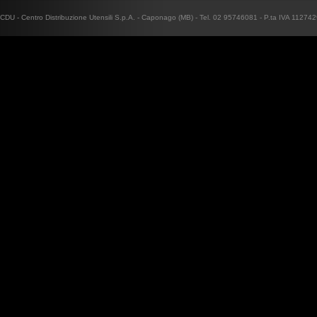
CDU - Centro Distribuzione Utensili S.p.A. - Caponago (MB) - Tel. 02 95746081 - P.ta IVA 1127