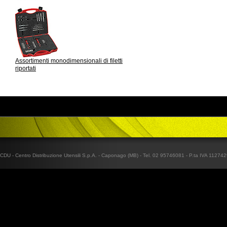
Assortimenti monodimensionali di filetti
riportati
CDU - Centro Distribuzione Utensili S.p.A. - Caponago (MB) - Tel. 02 95746081 - P.ta IVA 1127