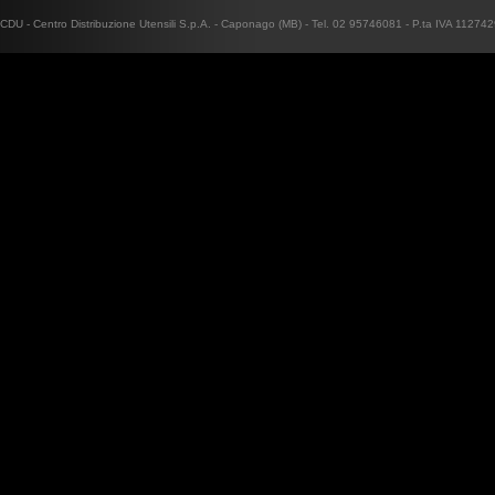
CDU - Centro Distribuzione Utensili S.p.A. - Caponago (MB) - Tel. 02 95746081 - P.ta IVA 1127