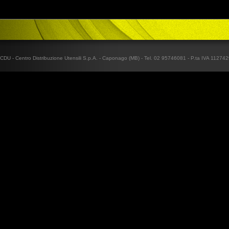
CDU - Centro Distribuzione Utensili S.p.A. - Caponago (MB) - Tel. 02 95746081 - P.ta IVA 1127