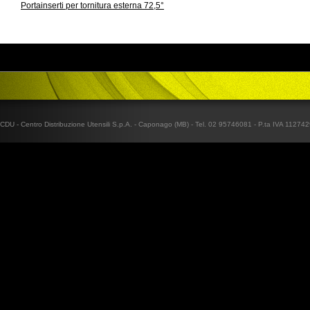
Portainserti per tornitura esterna 72,5°
CDU - Centro Distribuzione Utensili S.p.A. - Caponago (MB) - Tel. 02 95746081 - P.ta IVA 1127