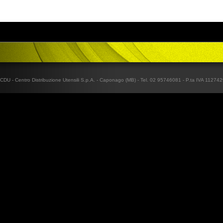
CDU - Centro Distribuzione Utensili S.p.A. - Caponago (MB) - Tel. 02 95746081 - P.ta IVA 1127