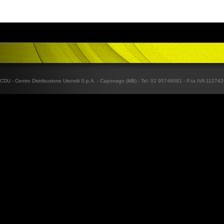
CDU - Centro Distribuzione Utensili S.p.A. - Caponago (MB) - Tel. 02 95746081 - P.ta IVA 1127