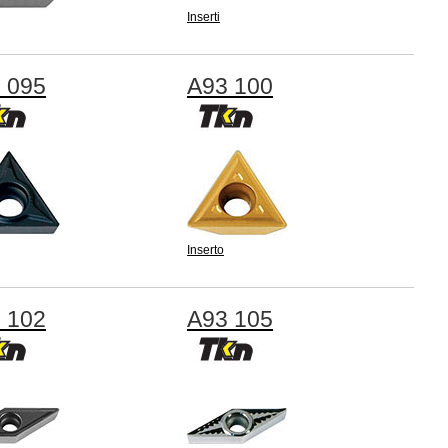
Inserti
 095
A93 100
Inserto
 102
A93 105