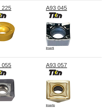
 225
A93 045
Inserti
 055
A93 057
Inserto