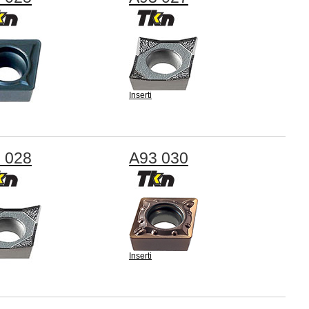
Inserti
 028
A93 030
Inserti