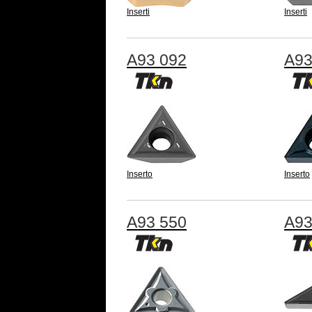
Inserti
Inserti
A93 092
A93
Inserto
Inserto
A93 550
A93