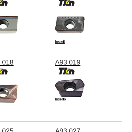
Inserti
 018
A93 019
Inserto
 025
A93 027