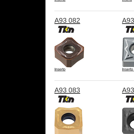
A93 082
A93
Inserto
Inserto
A93 083
A93