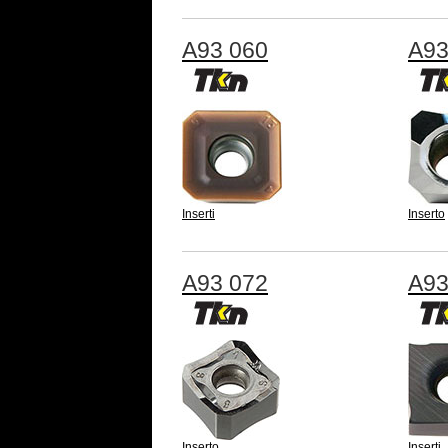
A93 060
A93
Inserti
Inserto
A93 072
A93
Inserto
Inserti