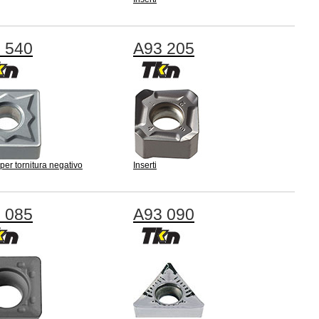
 540
A93 205
 per tornitura negativo
Inserti
 085
A93 090