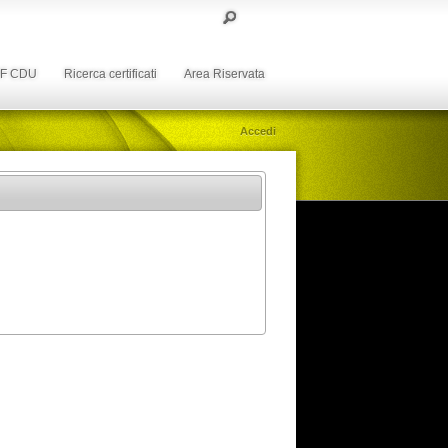
DF CDU
Ricerca certificati
Area Riservata
Accedi