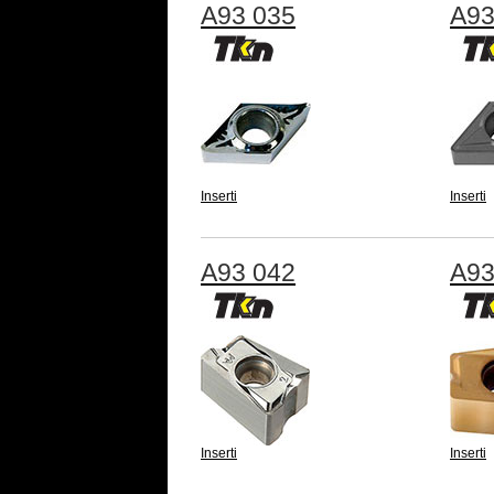
A93 035
A93
Inserti
Inserti
A93 042
A93
Inserti
Inserti