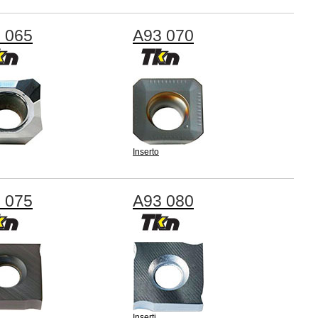
 065
A93 070
Inserto
 075
A93 080
Inserti