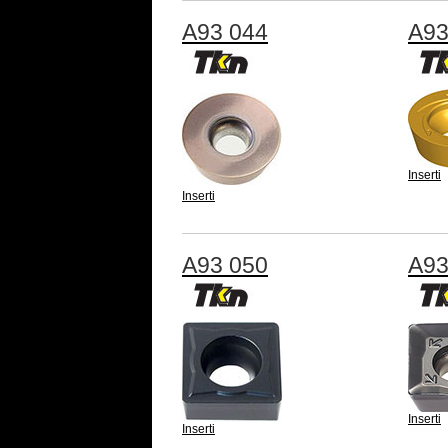
A93 044
A93
Inserti
Inserti
A93 050
A93
Inserti
Inserti