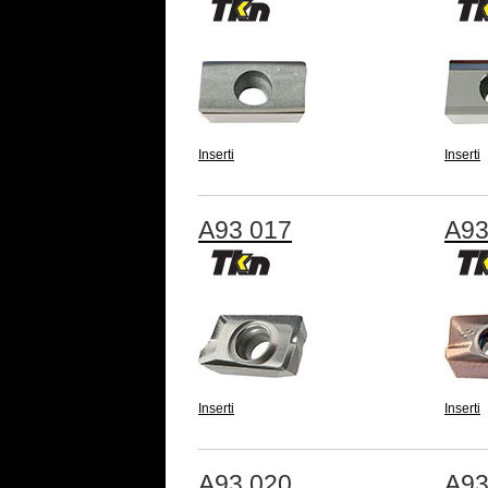
Inserti
Inserti
A93 017
A93
Inserti
Inserti
A93 020
A93