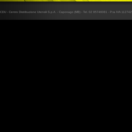
CDU - Centro Distribuzione Utensili S.p.A. - Caponago (MB) - Tel. 02 95746081 - P.ta IVA 1127