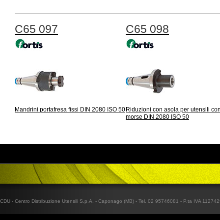
C65 097
C65 098
Mandrini portafresa fissi DIN 2080 ISO 50
Riduzioni con asola per utensili co
morse DIN 2080 ISO 50
CDU - Centro Distribuzione Utensili S.p.A. - Caponago (MB) - Tel. 02 95746081 - P.ta IVA 1127