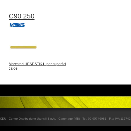
C90 250
Marcatori HEAT STIK H per superfici
calde
CDU - Centro Distribuzione Utensili S.p.A. - Caponago (MB) - Tel. 02 95746081 - P.ta IVA 1127