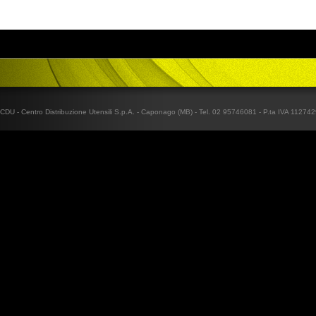
CDU - Centro Distribuzione Utensili S.p.A. - Caponago (MB) - Tel. 02 95746081 - P.ta IVA 1127