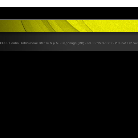
CDU - Centro Distribuzione Utensili S.p.A. - Caponago (MB) - Tel. 02 95746081 - P.ta IVA 1127