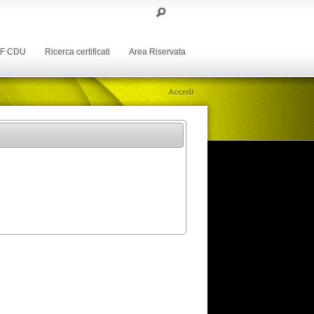
DF CDU
Ricerca certificati
Area Riservata
Accedi