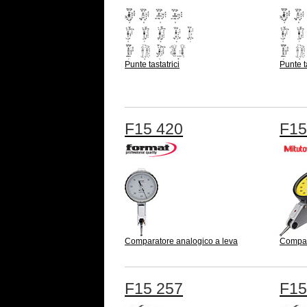
Punte tastatrici
Punte ta
F15 420
F15
Comparatore analogico a leva
Compara
F15 257
F15