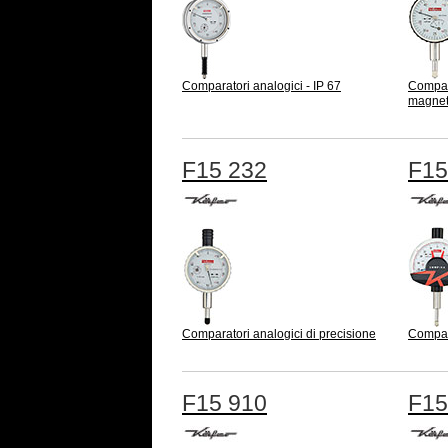
Comparatori analogici - IP 67
Compar
magnet
F15 232
F15
Comparatori analogici di precisione
Compara
F15 910
F15