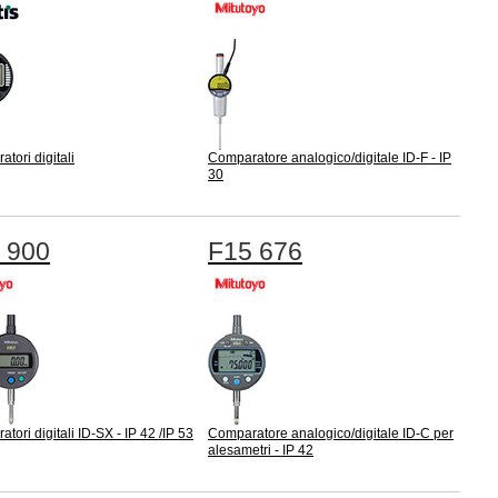
tori digitali
Comparatore analogico/digitale ID-F - IP
30
 900
F15 676
tori digitali ID-SX - IP 42 /IP 53
Comparatore analogico/digitale ID-C per
alesametri - IP 42