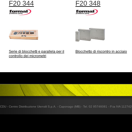
F20 344
F20 348
Serie di blocchetti e parallela per il
Blocchetto di riscontro in acciaio
controllo dei micrometri
CDU - Centro Distribuzione Utensili S.p.A. - Caponago (MB) - Tel. 02 95746081 - P.ta IVA 1127