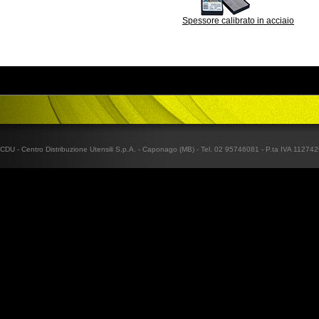
Spessore calibrato in acciaio
CDU - Centro Distribuzione Utensili S.p.A. - Caponago (MB) - Tel. 02 95746081 - P.ta IVA 1127