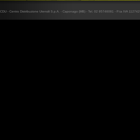
CDU - Centro Distribuzione Utensili S.p.A. - Caponago (MB) - Tel. 02 95746081 - P.ta IVA 1127