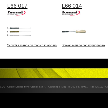
L66 017
L66 014
Scovoli a mano con manico in acciaio
Scovoli a mano con impugnatura
CDU - Centro Distribuzione Utensili S.p.A. - Caponago (MB) - Tel. 02 95746081 - P.ta IVA 1127