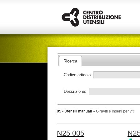
Ricerca
Codice articolo:
Descrizione:
05 - Utensili manuali
» Giraviti e inserti per viti
N25 005
N25