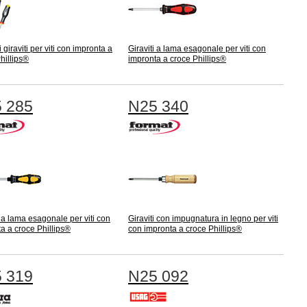
 giraviti per viti con impronta a
Giraviti a lama esagonale per viti con
hillips®
impronta a croce Phillips®
 285
N25 340
i a lama esagonale per viti con
Giraviti con impugnatura in legno per viti
a a croce Phillips®
con impronta a croce Phillips®
 319
N25 092