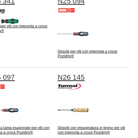
 341
N25 094
i per viti con impronta a croce
iv®
Giraviti per viti con impronta a croce
Pozidriv®
 097
N26 145
i a lama esagonale per viti con
Giraviti con impugnatura in legno per viti
a a croce Pozidriv®
con impronta a croce Pozidriv®