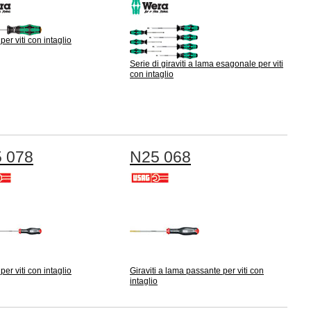
 per viti con intaglio
Serie di giraviti a lama esagonale per viti
con intaglio
 078
N25 068
 per viti con intaglio
Giraviti a lama passante per viti con
intaglio