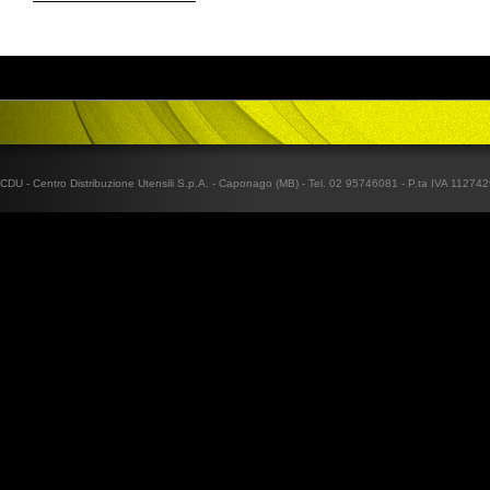
CDU - Centro Distribuzione Utensili S.p.A. - Caponago (MB) - Tel. 02 95746081 - P.ta IVA 1127