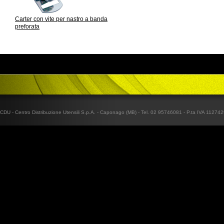
Carter con vite per nastro a banda
preforata
CDU - Centro Distribuzione Utensili S.p.A. - Caponago (MB) - Tel. 02 95746081 - P.ta IVA 1127