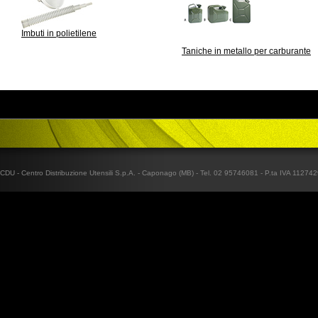
Imbuti in polietilene
Taniche in metallo per carburante
CDU - Centro Distribuzione Utensili S.p.A. - Caponago (MB) - Tel. 02 95746081 - P.ta IVA 1127