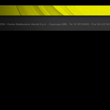
CDU - Centro Distribuzione Utensili S.p.A. - Caponago (MB) - Tel. 02 95746081 - P.ta IVA 1127