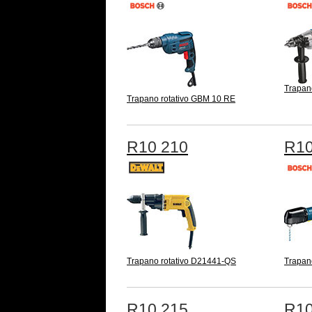
Trapan
Trapano rotativo GBM 10 RE
R10 210
R10
Trapano rotativo D21441-QS
Trapan
R10 215
R10