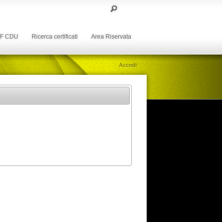
DF CDU
Ricerca certificati
Area Riservata
Accedi