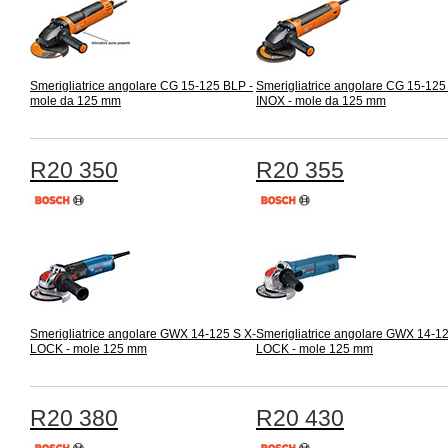
Smerigliatrice angolare CG 15-125 BLP -
Smerigliatrice angolare CG 15-125
mole da 125 mm
INOX - mole da 125 mm
R20 350
R20 355
Smerigliatrice angolare GWX 14-125 S X-
Smerigliatrice angolare GWX 14-12
LOCK - mole 125 mm
LOCK - mole 125 mm
R20 380
R20 430