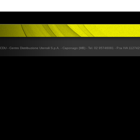
CDU - Centro Distribuzione Utensili S.p.A. - Caponago (MB) - Tel. 02 95746081 - P.ta IVA 1127