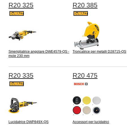
R20 325
R20 385
Smerigliatrice angolare DWE4579-QS -
Troncatrice per metalli D28715-QS
mole 230 mm
R20 335
R20 475
Lucidatrice DWP849X-QS
Accessori per lucidatrici